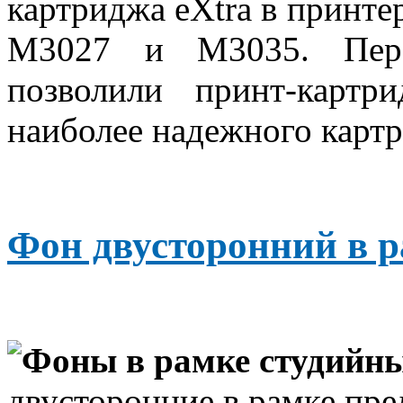
картриджа eXtra в принт
M3027 и M3035. Пере
позволили принт-карт
наиболее надежного карт
Фон двусторонний в р
Фоны в рамке студийные
двусторонние в рамке пре