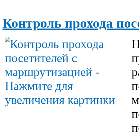
Контроль прохода пос
Н
п
р
п
м
п
п