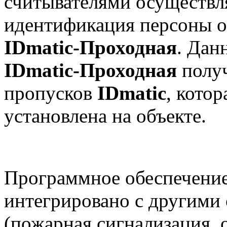
считывателями осуществл
идентификация персоны о
IDmatic
-Проходная
. Дан
IDmatic
-Проходная
получ
пропусков
IDmatic
, кото
установлена на объекте.
Программное обеспечение
интегрировано с другими
(пожарная сигнализация, 